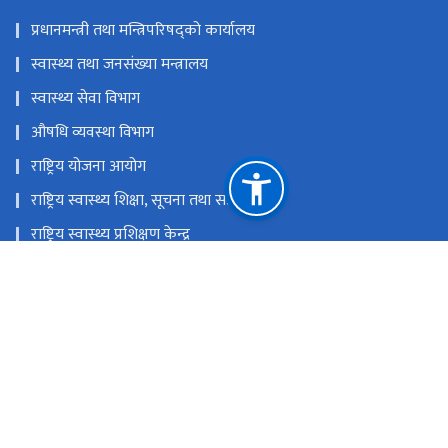
प्रधानमन्त्री तथा मन्त्रिपरिषद्को कार्यालय
स्वास्थ्य तथा जनसंख्या मन्त्रालय
स्वास्थ्य सेवा विभाग
औषधि व्यवस्था विभाग
राष्ट्रिय योजना आयोग
राष्ट्रिय स्वास्थ्य शिक्षा, सूचना तथा सञ्चार केन्द्र
राष्ट्रिय स्वास्थ्य प्रशिक्षण केन्द्र
राष्ट्रिय प्राकृतिक स्रोत तथा वित्त आयोग
बबरमहल , काठमाडौं, नेपाल
info@hib.gov.np
+९७७ -०१ -४१००२२३ / ०१ -४१००२२४ / ०१ -४१००२२५ / toll-
free: -१६६००१११२२४