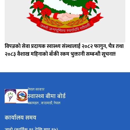
विपन्नको सेवा प्रदायक स्वास्थ्य संस्थालाई २०८२ फागुन, चैत्र तथा
२०८३ वैशाख महिनाको बाँकी रकम भुक्तानी सम्बन्धी सूचना!!
नेपाल सरकार
स्वास्थ्य बीमा बाेर्ड
बबरमहल , काठमाडौं, नेपाल
कार्यालय समय
जाडो (कार्तिक १६ देखि माघ १५)