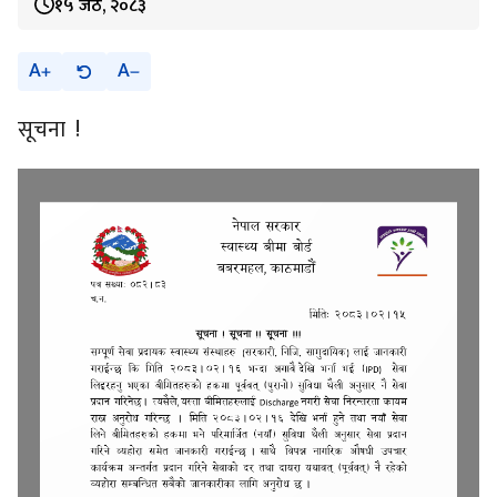
१५ जेठ, २०८३
A
A
सूचना !