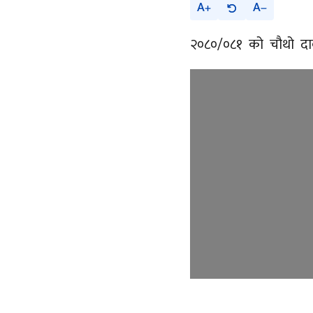
A
A
२०८०/०८१ को चौथो दाब