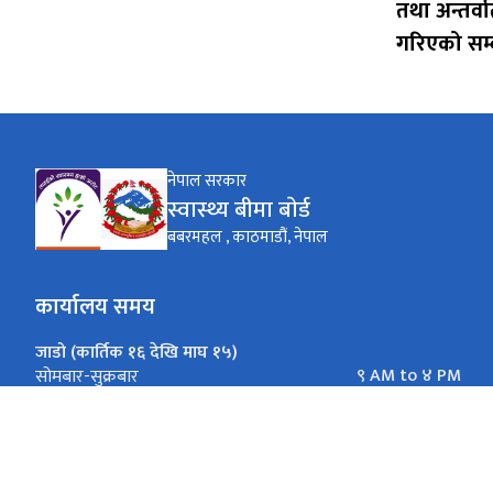
तथा अन्तर्वार
गरिएको सम्
नेपाल सरकार
स्वास्थ्य बीमा बाेर्ड
बबरमहल , काठमाडौं, नेपाल
कार्यालय समय
जाडो (कार्तिक १६ देखि माघ १५)
९ AM to ४ PM
सोमबार-सुक्रबार
गर्मी (माघ १६ देखि कार्तिक १५)
९ AM to ५ PM
सोमबार-सुक्रबार