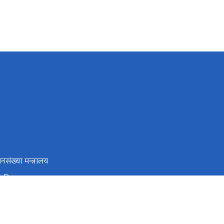
जनसंख्या मन्त्रालय
ा विभाग
्य शिक्षा, सूचना तथा सञ्चार केन्द्र
ृतिक स्रोत तथा वित्त आयोग